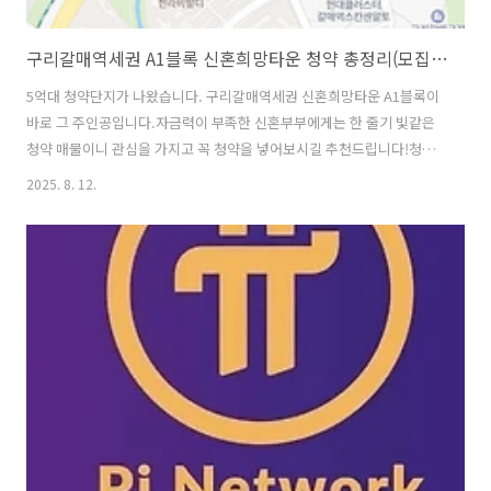
구리갈매역세권 A1블록 신혼희망타운 청약 총정리(모집공고, 팜플렛)
5억대 청약단지가 나왔습니다. 구리갈매역세권 신혼희망타운 A1블록이
바로 그 주인공입니다.자금력이 부족한 신혼부부에게는 한 줄기 빛같은
청약 매물이니 관심을 가지고 꼭 청약을 넣어보시길 추천드립니다!청약
일정사전청약 당첨자 접수 : 8월 11일(월) ~ 12일(화)본청약 접수 : 8월
2025. 8. 12.
13일(수) ~ 14일(목)당첨자 발표 : 8월 25일(월)계약 체결 : 12월 중입주
예정일: 2028년 9월 예정 청약 자격혼인 기간 7년 이내의 신혼부부예비
신혼부부(공고일로부터 1년 이내 혼인사실 증명)6세 이하 자녀를 둔 한
부모 가족 중 무주택세대 구성원경기도, 서울시, 인천시 거주자 (구리시
1년 이상 거주자 우선) 신혼희망타운으로 나온 청약건인 만큼 신혼부부,
예비신혼부부, 6세 이하 자녀를 둔 한부모 가족 중..