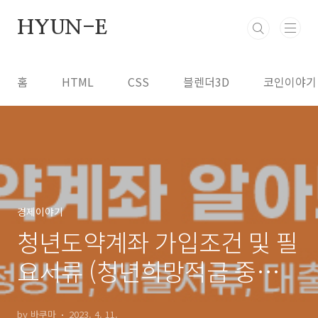
본문 바로가기
HYUN-E
홈
HTML
CSS
블렌더3D
코인이야기
경제이야기
청년도약계좌 가입조건 및 필
요서류 (청년희망적금 중복여
부)
by 바쿠마
2023. 4. 11.