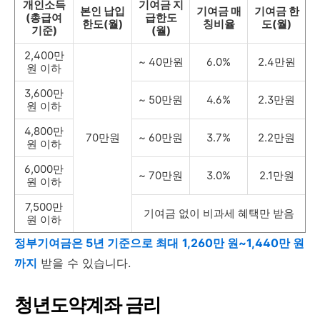
개인소득
기여금 지
본인 납입
기여금 매
기여금 한
(총급여
급한도
한도(월)
칭비율
도(월)
기준)
(월)
2,400만
~ 40만원
6.0%
2.4만원
원 이하
3,600만
~ 50만원
4.6%
2.3만원
원 이하
4,800만
70만원
~ 60만원
3.7%
2.2만원
원 이하
6,000만
~ 70만원
3.0%
2.1만원
원 이하
7,500만
기여금 없이 비과세 혜택만 받음
원 이하
정부기여금은 5년 기준으로 최대
1,260만 원~1,440만 원
까지
받을 수 있습니다.
청년도약계좌 금리