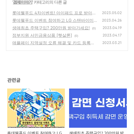
'
경제이야기
' 카테고리의 다른 글
롯데웰푸드 4차이벤트! 아이패드 프로 받아가
2023.05.02
세요
롯데웰푸드 이벤트 참여하고 LG 스탠바이미/
(0)
2023.04.26
아이패드 프로 받아가세요
생애최초 주택구입? 200만원 받아가세요!
(0)
2023.04.19
(0)
정부지원 서민금융상품 [햇살론]
2023.04.17
(0)
애플페이 지역설정 오류 해결 및 카드 등록방
2023.03.21
법
(0)
관련글
롯데웰푸드 이벤트 참여하고 LG
생애최초 주택구입? 200만원 받