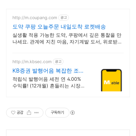
http://m.coupang.com
광고
도약 쿠팡 오늘주문 내일도착 로켓배송
실생활 적용 가능한 도약, 쿠팡에서 깊은 통찰을 만
나세요. 관계에 지친 마음, 자기계발 도서, 위로받고
와우회원 무료반품하세요.
http://m.kbsec.com
광고
KB증권 발행어음 복잡한 조건
없이 누구나
적립식 발행어음 세전 연 4.00%
수익률! (12개월) 흔들리는 시장속
에서도 예치만 해도 알아서 쌓이는
KB증권 발행어음!
공감
구독하기