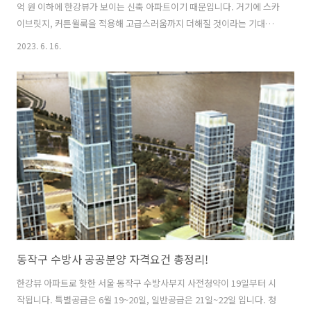
억 원 이하에 한강뷰가 보이는 신축 아파트이기 때문입니다. 거기에 스카
이브릿지, 커튼월룩을 적용해 고급스러움까지 더해질 것이라는 기대가
높습니다. 또한 추첨제로 뽑는 물량이 있기 때문에 청약 저축 총액이 높
2023. 6. 16.
지 않아도 ‘당첨’될 수 있어 기대가 큽니다. 주변 시세를 고려했을 때 약 5
억 원 이상의 시세차익을 볼 수 있다는 기대감에 수요자들의 관심을 한
몸에 받고 있습니다. Q. 서울 거주자만 신청가능한가요? A. 동작구 수방
사부지 공공분양은 서울 거주자 100% 우선공급입니다. 다만 특별공급
중 다자녀 공급의 경우 서울과 경기도(수도권)에 50:50 비율로 공급합니
다. 따라서 서울이 아닌 경기도, 인천 등의 수도권 거주자 중 다자녀..
동작구 수방사 공공분양 자격요건 총정리!
한강뷰 아파트로 핫한 서울 동작구 수방사부지 사전청약이 19일부터 시
작됩니다. 특별공급은 6월 19~20일, 일반공급은 21일~22일 입니다. 청