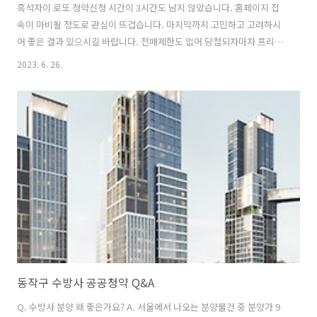
흑석자이 로또 청약신청 시간이 3시간도 남지 않았습니다. 홈페이지 접
속이 마비될 정도로 관심이 뜨겁습니다. 마지막까지 고민하고 고려하시
어 좋은 결과 있으시길 바랍니다. 전매제한도 없어 당첨되자마자 프리미
엄을 붙여 팔거나 전세를 놓을 수 있어 어마어마한 메리트가 있는 흑석
2023. 6. 26.
리버파크 자이 청약에 대해서 정리해 보았습니다. 당첨만 되면 시세 대비
약 3~5억의 차익을 얻을 수 있고 자격조건은 19세 이상 국내 거주자이기
만 하면 되어 상당히 높은 경쟁률을 기록할 것으로 예상되지만 계약금만
마련할 수 있으면 충분히 도전해 볼 만하다고 생각됩니다. 타입 59타입
84타입 청약유형 무순위 청약 계약 취소분 청약자격조건 전국 거주 19세
이상 서울시 거주 무주택세대 구성원 분양가 6억4650만원 9억6790만원
유상옵..
동작구 수방사 공공청약 Q&A
Q. 수방사 분양 왜 좋은가요? A. 서울에서 나오는 분양물건 중 분양가 9