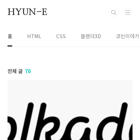
본문 바로가기
HYUN-E
홈
HTML
CSS
블렌더3D
코인이야기
전체 글
70