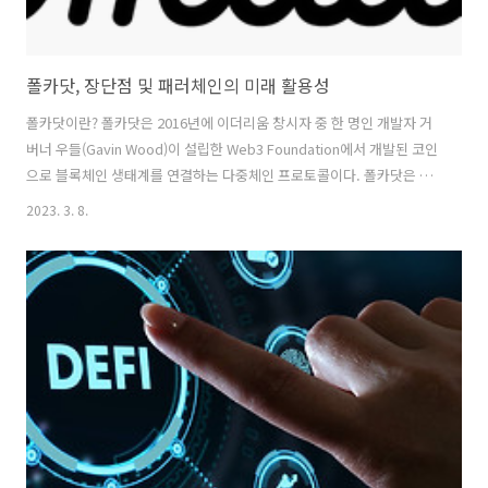
폴카닷, 장단점 및 패러체인의 미래 활용성
폴카닷이란? 폴카닷은 2016년에 이더리움 창시자 중 한 명인 개발자 거
버너 우들(Gavin Wood)이 설립한 Web3 Foundation에서 개발된 코인
으로 블록체인 생태계를 연결하는 다중체인 프로토콜이다. 폴카닷은 이
더리움과 같은 블록체인 기술에서 겪는 확장성과 상호 연동성의 문제를
2023. 3. 8.
해결하기 위한 새로운 블록체인 프로토콜을 만들기 위해 시작된 프로젝
트였다. 2017년 10월 폴카닷의 초기 버전이 발표되었으며, 이후 2018년
5월에는 폴카닷의 시스템 설계 및 백서가 발표되었다. 2019년 5월에는
폴카닷의 첫 번째 테스트넷인 Kusama가 론칭되었다. 이후 2020년 8월,
폴카닷의 본격적인 메인넷 론칭이 이루어졌다. 폴카닷은 초기부터 다중
체인 구조와 패러체인 기술을 중심으로 개발되었다. 폴카닷은 ..